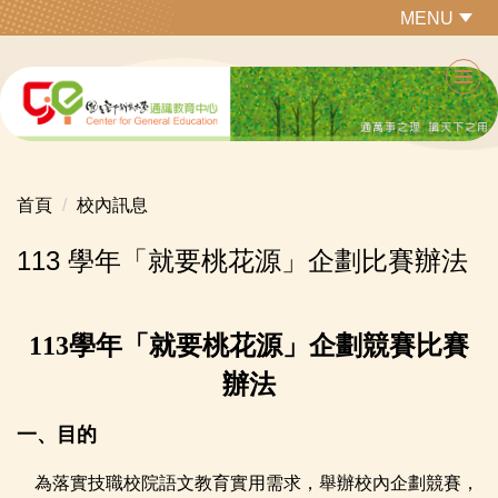
跳
MENU
到
主
要
內
容
區
首頁
校內訊息
113 學年「就要桃花源」企劃比賽辦法
113
學年「就要桃花源」企劃競賽比賽
辦法
一、目的
為落實技職校院語文教育實用需求，舉辦校內企劃競賽，